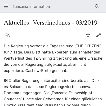
Tansania Information
Such
Aktuelles: Verschiedenes - 03/2019
Sprache
Beobacht
Quel
Die Regierung verbot die Tageszeitung „THE CITIZEN“
für 7 Tage. Das Blatt hatte Experten zum anhaltenden
Wertverlust des TZ-Shilling zitiert und als eine Ursache
die von der Regierung aufgekaufte, aber nicht
exportierte Cashew-Ernte genannt.
86% aller Regierungsmitarbeiter sind bereits aus Dar-
es-Salaam in das neue Regierungsviertel Ihumwa in
Dodoma umgezogen. Die „Tanzania Fellowship of
Churches“ führte vier Gebetstage für einen glücklichen
Umzug Präsident Magufulis nach Dodoma durch.