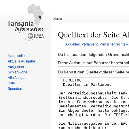
Seite
Quelltext der Seite 
←
Aktuelles: Parlament, Menschenrechte –
Zur
Zur
Du bist aus dem folgenden Grund nicht 
Hauptseite
Navigation
Suche
Aktuelle Ausgabe
Diese Aktion ist auf Benutzer beschrän
springen
springen
Ausgaben
Du kannst den Quelltext dieser Seite b
Schlagworte
Alte Ausgaben
Hilfe
Spenden