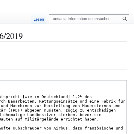
S
Lesen
u
c
 6/2019
h
e