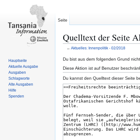
Seite
Quelltext der Seite A
←
Aktuelles: Innenpolitik - 02/2018
Zur
Zur
Du bist aus dem folgenden Grund nicht 
Hauptseite
Navigation
Suche
Aktuelle Ausgabe
Diese Aktion ist auf Benutzer beschrän
springen
springen
Ausgaben
Du kannst den Quelltext dieser Seite b
Schlagworte
Alte Ausgaben
Hilfe
Spenden