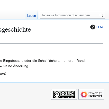
S
Lesen
u
c
sgeschichte
Hilfe
h
e
ie Eingabetaste oder die Schaltfläche am unteren Rand.
= Kleine Änderung
iert