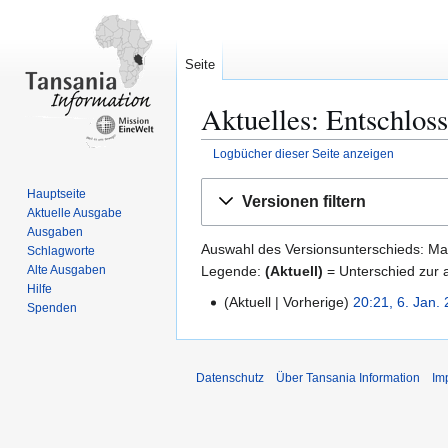
Seite
Aktuelles: Entschloss
Logbücher dieser Seite anzeigen
Zur
Zur
Hauptseite
Versionen filtern
Navigation
Suche
Aktuelle Ausgabe
springen
springen
Ausgaben
Auswahl des Versionsunterschieds: Mar
Schlagworte
Legende:
(Aktuell)
= Unterschied zur a
Alte Ausgaben
Hilfe
Aktuell
Vorherige
20:21, 6. Jan.
6
Spenden
.
J
a
Datenschutz
Über Tansania Information
Im
n
u
a