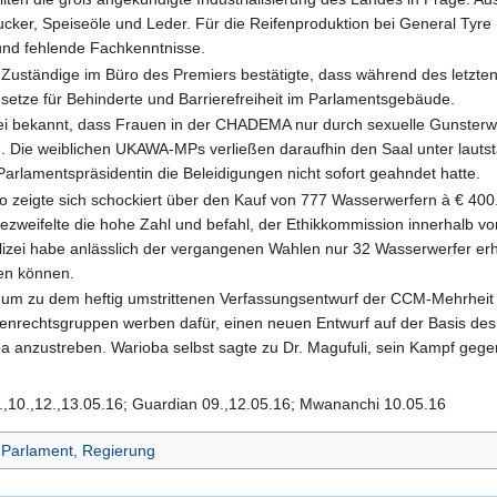
Zucker, Speiseöle und Leder. Für die Reifenproduktion bei General Tyre
 und fehlende Fachkenntnisse.
uständige im Büro des Premiers bestätigte, dass während des letzten
etze für Behinderte und Barrierefreiheit im Parlamentsgebäude.
i bekannt, dass Frauen in der CHADEMA nur durch sexuelle Gunsterwe
 Die weiblichen UKAWA-MPs verließen daraufhin den Saal unter lautsta
e Parlamentspräsidentin die Beleidigungen nicht sofort geahndet hatte.
zeigte sich schockiert über den Kauf von 777 Wasserwerfern à € 400.
zweifelte die hohe Zahl und befahl, der Ethikkommission innerhalb vo
olizei habe anlässlich der vergangenen Wahlen nur 32 Wasserwerfer erh
en können.
m zu dem heftig umstrittenen Verfassungsentwurf der CCM-Mehrheit
henrechtsgruppen werben dafür, einen neuen Entwurf auf der Basis des
a anzustreben. Warioba selbst sagte zu Dr. Magufuli, sein Kampf geg
.
8.,10.,12.,13.05.16; Guardian 09.,12.05.16; Mwananchi 10.05.16
 Parlament, Regierung