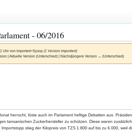
arlament - 06/2016
21 Uhr von
imported>Sysop
(1 Version importiert)
sion | Aktuelle Version (Unterschied) | Nächstjüngere Version → (Unterschied)
Monat herrscht, löste auch im Parlament heftige Debatten aus. Präside
gen tansanischen Zuckerhersteller zu schützen. Diese waren zusätzlich u
 Importstopp stieg der Kilopreis von TZS 1.800 auf bis zu 6.000, weil