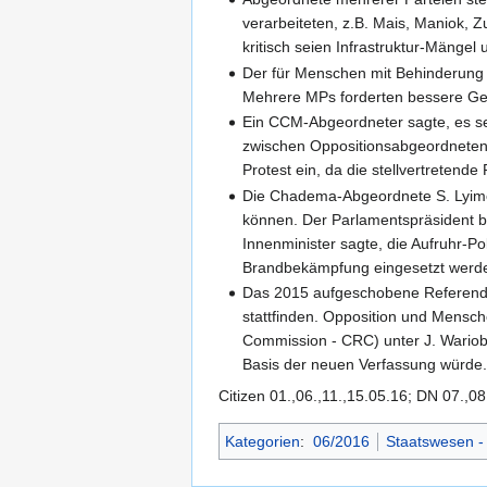
verarbeiteten, z.B. Mais, Maniok, 
kritisch seien Infrastruktur-Mängel
Der für Menschen mit Behinderung Z
Mehrere MPs forderten bessere Ges
Ein CCM-Abgeordneter sagte, es se
zwischen Oppositionsabgeordneten.
Protest ein, da die stellvertretend
Die Chadema-Abgeordnete S. Lyimo 
können. Der Parlamentspräsident be
Innenminister sagte, die Aufruhr-P
Brandbekämpfung eingesetzt werd
Das 2015 aufgeschobene Referendu
stattfinden. Opposition und Mensc
Commission - CRC) unter J. Wariob
Basis der neuen Verfassung würde
Citizen 01.,06.,11.,15.05.16; DN 07.,0
Kategorien
:
06/2016
Staatswesen -