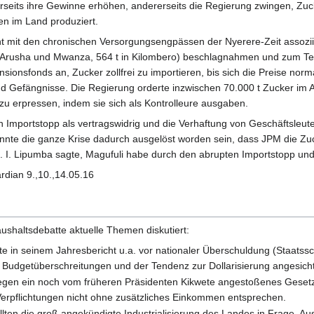
nerseits ihre Gewinne erhöhen, andererseits die Regierung zwingen, Zu
en im Land produziert.
t mit den chronischen Versorgungsengpässen der Nyerere-Zeit assoziier
 Arusha und Mwanza, 564 t in Kilombero) beschlagnahmen und zum Teil 
ionsfonds an, Zucker zollfrei zu importieren, bis sich die Preise norm
 Gefängnisse. Die Regierung orderte inzwischen 70.000 t Zucker im A
zu erpressen, indem sie sich als Kontrolleure ausgaben.
den Importstopp als vertragswidrig und die Verhaftung von Geschäfts
nnte die ganze Krise dadurch ausgelöst worden sein, dass JPM die Zuc
 I. Lipumba sagte, Magufuli habe durch den abrupten Importstopp und s
rdian 9.,10.,14.05.16
ushaltsdebatte aktuelle Themen diskutiert:
e in seinem Jahresbericht u.a. vor nationaler Überschuldung (Staatssc
, Budgetüberschreitungen und der Tendenz zur Dollarisierung angesic
egen ein noch vom früheren Präsidenten Kikwete angestoßenes Gesetz 
Verpflichtungen nicht ohne zusätzliches Einkommen entsprechen.
lten die groß angekündigte Industrialisierung des Landes in Frage. Au