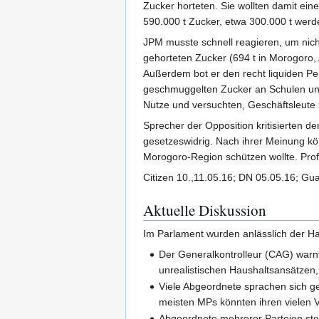
Zucker horteten. Sie wollten damit ei
590.000 t Zucker, etwa 300.000 t werd
JPM musste schnell reagieren, um nich
gehorteten Zucker (694 t in Morogoro,
Außerdem bot er den recht liquiden Pens
geschmuggelten Zucker an Schulen und
Nutze und versuchten, Geschäftsleute 
Sprecher der Opposition kritisierten 
gesetzeswidrig. Nach ihrer Meinung kö
Morogoro-Region schützen wollte. Prof.
Citizen 10.,11.05.16; DN 05.05.16; Gua
Aktuelle Diskussion
Im Parlament wurden anlässlich der Ha
Der Generalkontrolleur (CAG) warnt
unrealistischen Haushaltsansätzen
Viele Abgeordnete sprachen sich g
meisten MPs könnten ihren vielen 
Abgeordnete mehrerer Parteien stel