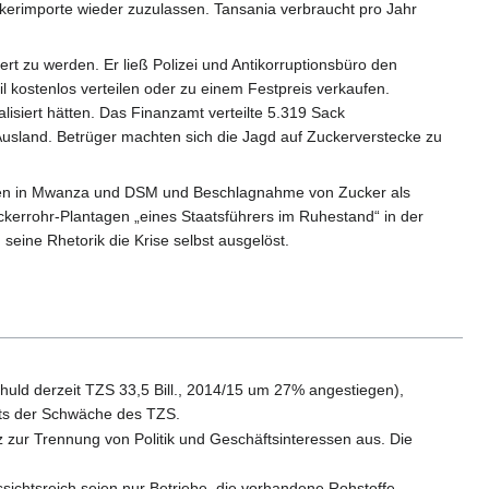
ckerimporte wieder zuzulassen. Tansania verbraucht pro Jahr
t zu werden. Er ließ Polizei und Antikorruptionsbüro den
kostenlos verteilen oder zu einem Festpreis verkaufen.
alisiert hätten. Das Finanzamt verteilte 5.319 Sack
usland. Betrüger machten sich die Jagd auf Zuckerverstecke zu
leuten in Mwanza und DSM und Beschlagnahme von Zucker als
kerrohr-Plantagen „eines Staatsführers im Ruhestand“ in der
eine Rhetorik die Krise selbst ausgelöst.
huld derzeit TZS 33,5 Bill., 2014/15 um 27% angestiegen),
hts der Schwäche des TZS.
zur Trennung von Politik und Geschäftsinteressen aus. Die
ssichtsreich seien nur Betriebe, die vorhandene Rohstoffe