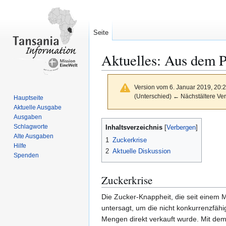
Seite
Aktuelles: Aus dem P
Version vom 6. Januar 2019, 20:
(Unterschied) ← Nächstältere Ver
Hauptseite
Aktuelle Ausgabe
Ausgaben
Zur
Zur
Schlagworte
Inhaltsverzeichnis
Navigation
Suche
Alte Ausgaben
1
Zuckerkrise
springen
springen
Hilfe
2
Aktuelle Diskussion
Spenden
Zuckerkrise
Die Zucker-Knappheit, die seit einem 
untersagt, um die nicht konkurrenzfähi
Mengen direkt verkauft wurde. Mit dem