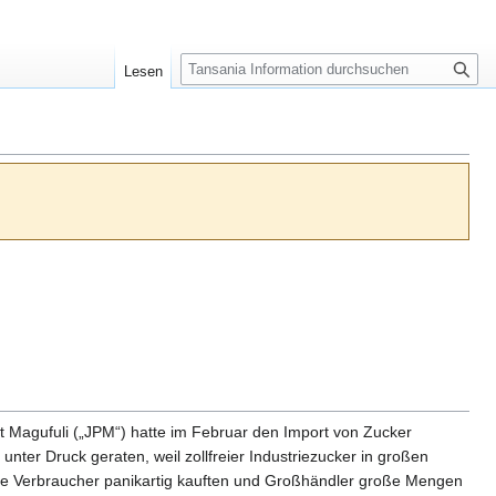
S
Lesen
u
c
h
e
nt Magufuli („JPM“) hatte im Februar den Import von Zucker
nter Druck geraten, weil zollfreier Industriezucker in großen
 die Verbraucher panikartig kauften und Großhändler große Mengen