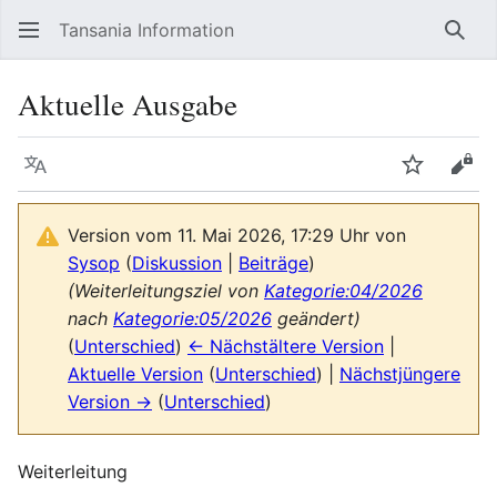
Tansania Information
Such
Aktuelle Ausgabe
Sprache
Beobacht
Quel
Version vom 11. Mai 2026, 17:29 Uhr von
Sysop
(
Diskussion
|
Beiträge
)
(Weiterleitungsziel von
Kategorie:04/2026
nach
Kategorie:05/2026
geändert)
(
Unterschied
)
← Nächstältere Version
|
Aktuelle Version
(
Unterschied
) |
Nächstjüngere
Version →
(
Unterschied
)
Weiterleitung